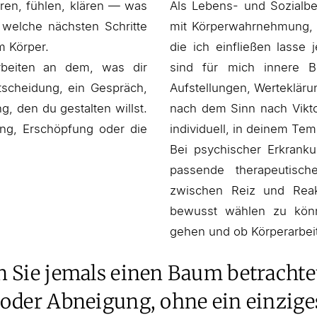
ren, fühlen, klären — was
Als Lebens- und Sozialbe
welche nächsten Schritte
mit Körperwahrnehmung, 
m Körper.
die ich einfließen lass
arbeiten an dem, was dir
sind für mich innere Bi
tscheidung, ein Gespräch,
Aufstellungen, Werteklär
, den du gestalten willst.
nach dem Sinn nach Vikto
ng, Erschöpfung oder die
individuell, in deinem Tem
Bei psychischer Erkranku
passende therapeutisch
zwischen Reiz und Reakti
bewusst wählen zu kön
gehen und ob Körperarbe
 Sie jemals einen Baum betrachte
oder Abneigung, ohne ein einzige