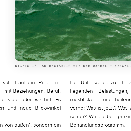
NICHTS IST SO BESTÄNDIG WIE DER WANDEL — HERAKL
soliert auf ein „Problem“,
Der Unterschied zu Therap
— mit Beziehungen, Beruf,
liegenden Belastunge
e kippt oder wächst. Es
rückblickend und heilen
n und neue Blickwinkel
vorne: Was ist jetzt? Was
.
schon? Wir bleiben prax
en von außen“, sondern ein
Behandlungsprogramm.