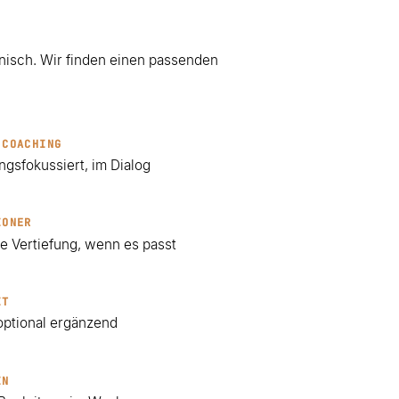
nisch. Wir finden einen passenden
 COACHING
ngsfokussiert, im Dialog
IONER
te Vertiefung, wenn es passt
IT
optional ergänzend
IN