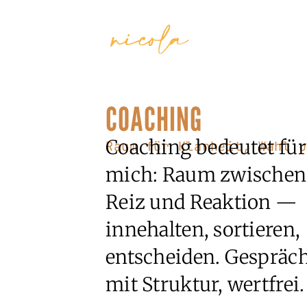
COACHING
Coaching bedeutet für
Raum für Klarheit, Wahl u
mich: Raum zwischen
Reiz und Reaktion —
innehalten, sortieren,
entscheiden. Gespräc
mit Struktur, wertfrei.