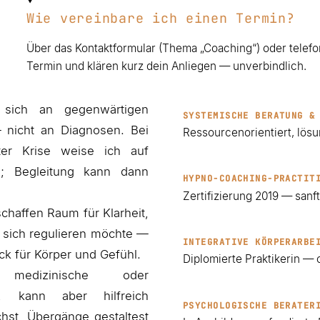
Wie vereinbare ich einen Termin?
Über das Kontaktformular (Thema „Coaching“) oder telefo
Termin und klären kurz dein Anliegen — unverbindlich.
t sich an gegenwärtigen
SYSTEMISCHE BERATUNG &
nicht an Diagnosen. Bei
Ressourcenorientiert, lösu
ter Krise weise ich auf
n; Begleitung kann dann
HYPNO-COACHING-PRACTIT
Zertifizierung 2019 — sanf
schaffen Raum für Klarheit,
 sich regulieren möchte —
INTEGRATIVE KÖRPERARBE
ck für Körper und Gefühl.
Diplomierte Praktikerin — 
medizinische oder
g, kann aber hilfreich
PSYCHOLOGISCHE BERATER
hst, Übergänge gestaltest