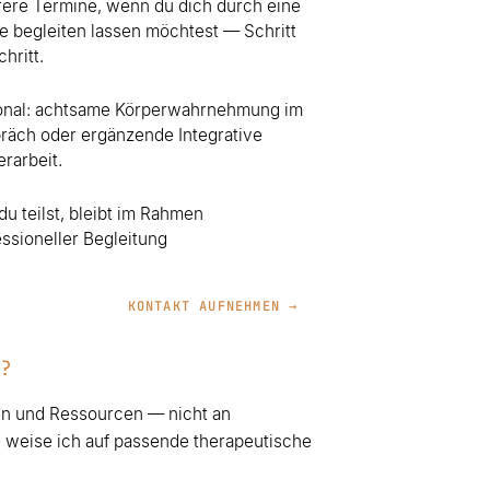
ere Termine, wenn du dich durch eine
e begleiten lassen möchtest — Schritt
chritt.
onal: achtsame Körperwahrnehmung im
räch oder ergänzende Integrative
rarbeit.
u teilst, bleibt im Rahmen
essioneller Begleitung
KONTAKT AUFNEHMEN →
?
en und Ressourcen — nicht an
e weise ich auf passende therapeutische