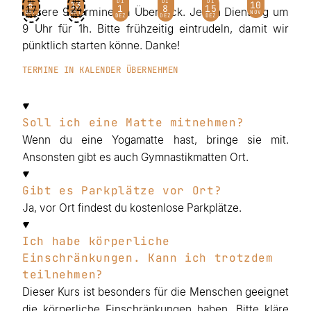
DI
DI
DI
DI
DI
6
13
20
27
3
10
1
8
15
17
24
Unsere 9 Termine im Überblick. Jeden Dienstag um
OKT
OKT
OKT
OKT
NOV
NOV
DEZ
DEZ
DEZ
NOV
NOV
9 Uhr für 1h. Bitte frühzeitig eintrudeln, damit wir
pünktlich starten könne. Danke!
TERMINE IN KALENDER ÜBERNEHMEN
Soll ich eine Matte mitnehmen?
Wenn du eine Yogamatte hast, bringe sie mit.
Ansonsten gibt es auch Gymnastikmatten Ort.
Gibt es Parkplätze vor Ort?
Ja, vor Ort findest du kostenlose Parkplätze.
Ich habe körperliche
Einschränkungen. Kann ich trotzdem
teilnehmen?
Dieser Kurs ist besonders für die Menschen geeignet
die körperliche Einschränkungen haben. Bitte kläre