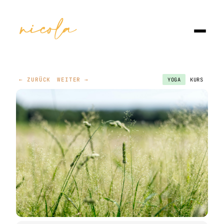
← ZURÜCK
WEITER →
YOGA
KURS