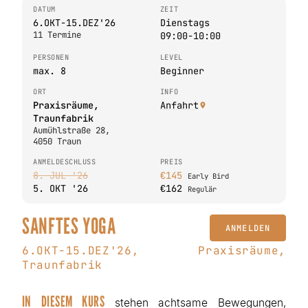
DATUM
ZEIT
6.OKT-15.DEZ'26
Dienstags
11 Termine
09:00-10:00
PERSONEN
LEVEL
max. 8
Beginner
ORT
INFO
Praxisräume,
Anfahrt
Traunfabrik
Aumühlstraße 28,
4050 Traun
ANMELDESCHLUSS
PREIS
8. JUL '26
€145
Early Bird
5. OKT '26
€162
Regulär
SANFTES YOGA
ANMELDEN
6.OKT-15.DEZ'26, Praxisräume,
Traunfabrik
IN DIESEM KURS
stehen achtsame Bewegungen,